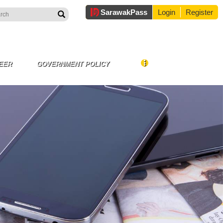
Sarawak
Pass
Login
Register
EER
GOVERNMENT POLICY