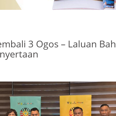
embali 3 Ogos – Laluan Ba
enyertaan