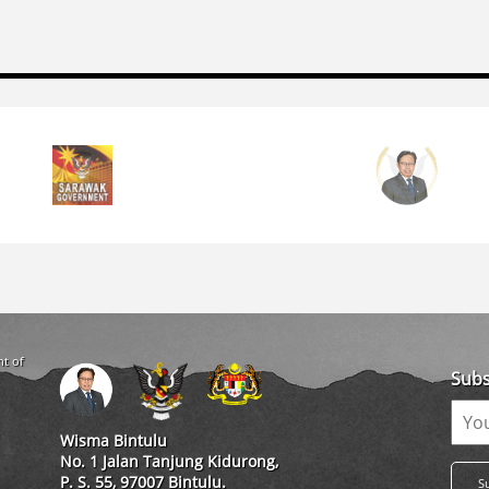
ht of
Subs
Wisma Bintulu
No. 1 Jalan Tanjung Kidurong,
P. S. 55, 97007 Bintulu.