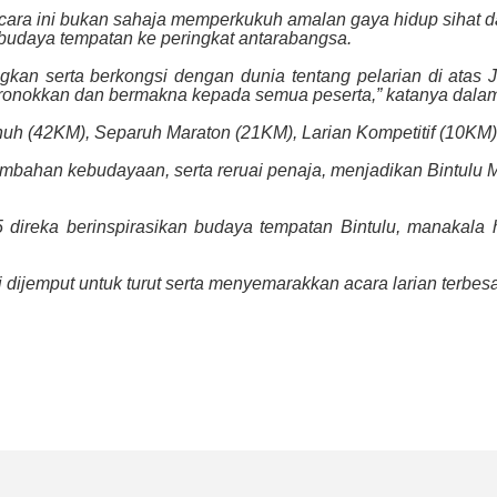
ra ini bukan sahaja memperkukuh amalan gaya hidup sihat d
budaya tempatan ke peringkat antarabangsa.
kan serta berkongsi dengan dunia tentang pelarian di atas 
onokkan dan bermakna kepada semua peserta,” katanya dalam 
nuh (42KM), Separuh Maraton (21KM), Larian Kompetitif (10KM)
mbahan kebudayaan, serta reruai penaja, menjadikan Bintulu 
025 direka berinspirasikan budaya tempatan Bintulu, manaka
 dijemput untuk turut serta menyemarakkan acara larian terbesa