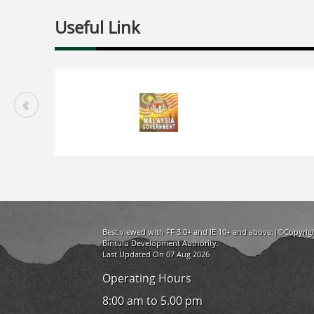
Useful Link
Best viewed with FF 3.0+ and IE 10+ and above.|©Copyrig
Bintulu Development Authority.
Last Updated On 07 Aug 2026
Operating Hours
8:00 am to 5.00 pm