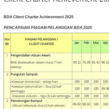
BDA Client Charter Achievement 2025
PENCAPAIAN PIAGAM PELANGGAN BDA 2025
PEN
No/
PIAGAM PELANGGAN /
Jan
Feb
Mac
Apr
Bil
CLIENT CHARTER
1
Pengendalian Aduan Awam
80% diselesaikan dalam masa 7 hari
93.11
76.28
91.42
90.1
bekerja
2
Pungutan Sampah
-Kawasan komersial – setiap hari
100
100
100
100
-Kawasan perumahan – Dua (2) kali
100
100
100
99.9
seminggu
-
Kawasan industri – tiga (3) kali seminggu
100
100
100
100
3
Pemotongan Rumput
99.92
99.92
100
100
- Dibuat sebanyak dua (2) kali sebulan