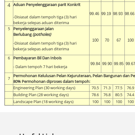
4
Aduan Penyelenggaraan parit Konkrit
99.46
99.19
98.93
98.66
-Disiasat dalam tempoh tiga (3) hari
bekerja selepas aduan diterima
5
Penyelenggaraan Jalan
Berlubang
(potholes)
100
70
67
100
-Disiasat dalam tempoh tiga (3) hari
bekerja selepas aduan diterima
6
Pembayaran Bil Dan Inbois
99.84
99.90
99.85
99.6
-
Dalam tempoh 7 hari bekerja
Permohonan Kelulusan Pelan Kejuruteraan, Pelan Bangunan dan Pe
7
80% Permohonan diproses dalam tempoh:
Engineering Plan (30 working days)
70.5
71.3
77.5
76.9
Building Plan (28 working days)
78.6
76.8
80.5
74.4
Landscape Plan (18 working days)
100
100
100
100