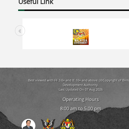
Useful Link
Best viewed with FF 3.0+ and IE 10+ and above.|©Copyright of Bint
Development Authority.
Last Updated On 07 Aug 2026
Operating Hours
8:00 am to 5.00 pm