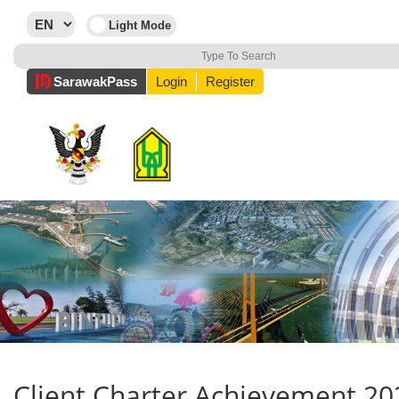
Sarawak
Pass
Login
Register
Client Charter Achievement 20