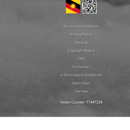
Terms and Conditions
Privacy Policy
Security
Copyright Notice
FAQ
Disclaimer
e-Participation Guidelines
Open Data
Sitemap
Visitor Counter:
17447224