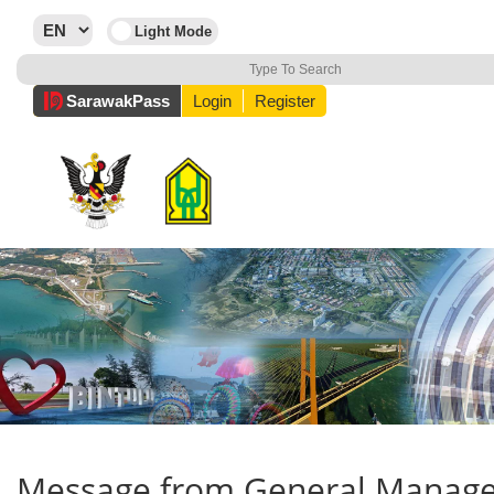
Sarawak
Pass
Login
Register
Message from General Manage